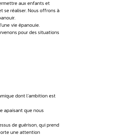
ermettre aux enfants et
t se réaliser. Nous offrons à
panouir.
 d’une vie épanouie.
tervenons pour des situations
amique dont l’ambition est
bre apaisant que nous
essus de guérison, qui prend
pporte une attention