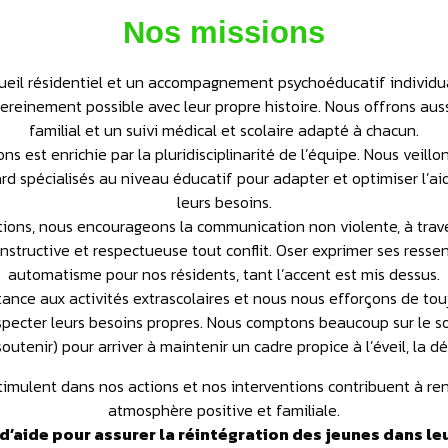
Nos missions
eil résidentiel et un accompagnement psychoéducatif individuali
sereinement possible avec leur propre histoire. Nous offrons au
familial et un suivi médical et scolaire adapté à chacun.
ons est enrichie par la pluridisciplinarité de l’équipe. Nous veill
rd spécialisés au niveau éducatif pour adapter et optimiser l’ai
leurs besoins.
tions, nous encourageons la communication non violente, à trav
structive et respectueuse tout conflit. Oser exprimer ses ressen
automatisme pour nos résidents, tant l’accent est mis dessus.
ance aux activités extrascolaires et nous nous efforçons de touj
specter leurs besoins propres. Nous comptons beaucoup sur le s
soutenir) pour arriver à maintenir un cadre propice à l’éveil, la d
stimulent dans nos actions et nos interventions contribuent à r
atmosphère positive et familiale.
aide pour assurer la réintégration des jeunes dans leu