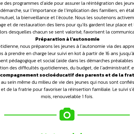
 des programmes d’aide pour assurer la réintégration des jeune
démarche, sur l’importance de l’implication des familiers, en ét
t mutuel, la bienveillance et l’écoute. Nous les soutenons activem
e et de restauration des liens pour qu’ils gardent leur place et l
lors desquelles chacun se sent valorisé, favorisent la communica
Préparation à l’autonomie
idienne, nous préparons les jeunes à l’autonomie via des appren
à prendre en charge leur suivi en kot à partir de 16 ans jusqu’à 
ent pédagogique et social (aide dans les démarches préalables à
tion des difficultés quotidiennes, du budget, de l’administratif, et
ompagnement socioéducatif des parents et de la fra
 au sein même du milieu de vie des jeunes qui nous sont conf
t de la fratrie pour favoriser la réinsertion familiale. Le suivi 
mois, renouvelable 1 fois.