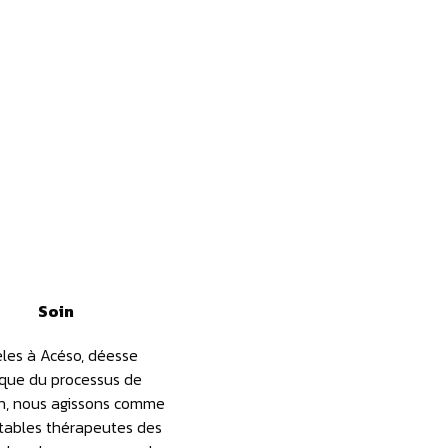
Soin
èles à Acéso, déesse
que du processus de
n, nous agissons comme
itables thérapeutes des