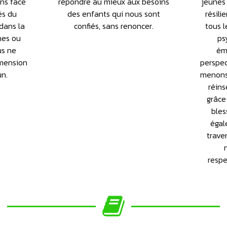
ons face
répondre au mieux aux besoins
jeunes
tés du
des enfants qui nous sont
résili
dans la
confiés, sans renoncer.
tous l
nes ou
ps
us ne
ém
imension
perspec
n.
menons 
réins
grâce
bles
égal
trave
respe