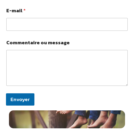
C
E-mail
*
o
m
m
e
n
t
Commentaire ou message
a
i
r
e
N
o
m
E
-
m
Envoyer
a
i
A
l
l
t
e