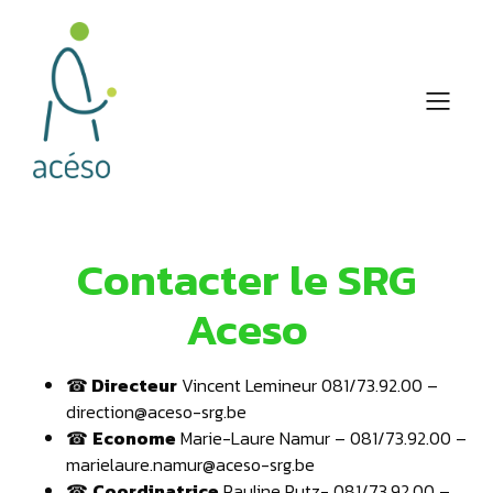
Contacter le SRG
Aceso
☎
Directeur
Vincent Lemineur 081/73.92.00 –
direction@aceso-srg.be
☎
Econome
Marie-Laure Namur – 081/73.92.00 –
marielaure.namur@aceso-srg.be
☎
Coordinatrice
Pauline Putz- 081/73.92.00 –